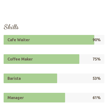
Skills
Cafe Waiter
90%
Coffee Maker
75%
Barista
53%
Manager
61%