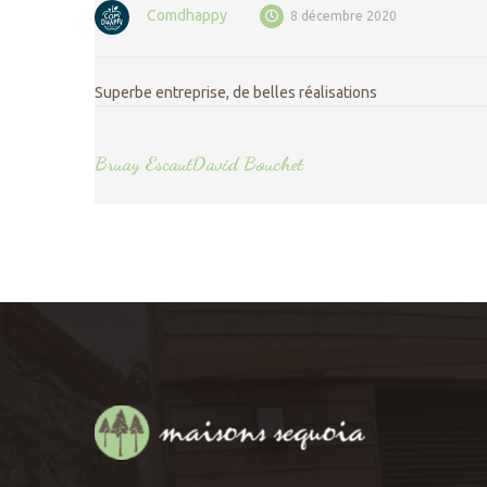
Comdhappy
8 décembre 2020
Superbe entreprise, de belles réalisations
Bruay Escaut
David Bouchet
POST
NAVIGATION